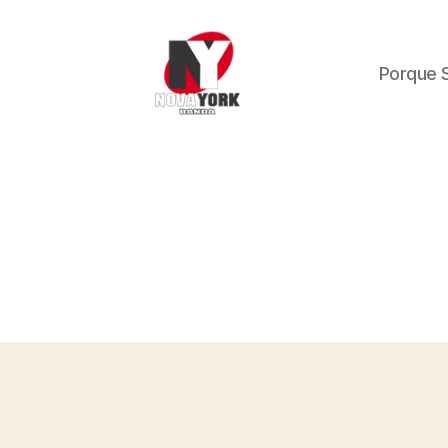
Porque 
Banda
Nova
York