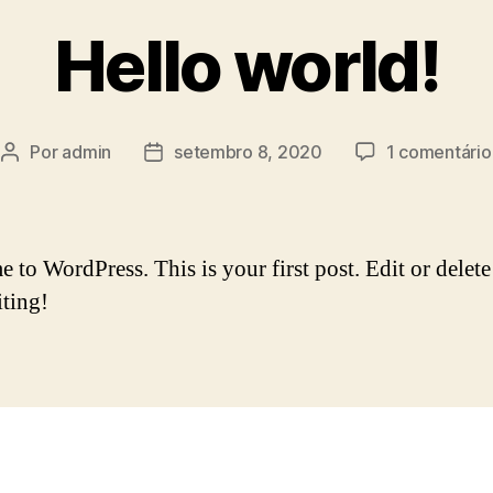
Hello world!
Por
admin
setembro 8, 2020
1 comentário
Autor
Data
do
de
post
publicação
to WordPress. This is your first post. Edit or delete 
iting!