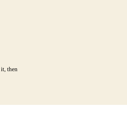
em
Hello
world!
it, then